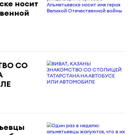
ске носит
твенной
ТВО СО
А
ИЛЕ
тьевцы