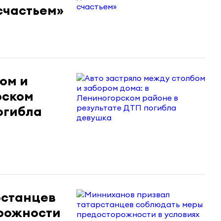
счастьем»
ом и
рском
огибла
рстанцев
рожности