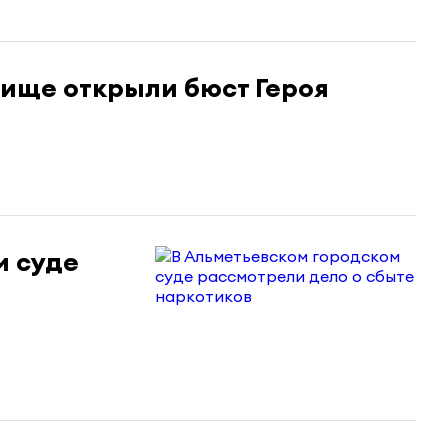
лище открыли бюст Героя
м суде