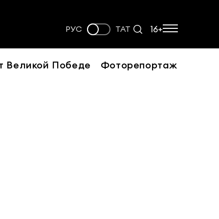
16+
РУС
ТАТ
т Великой Победе
Фоторепортаж