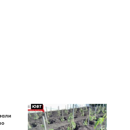
зали
по