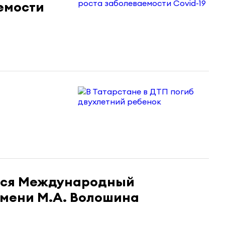
емости
ится Международный
имени М.А. Волошина