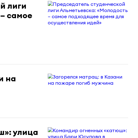
й лиги
 – самое
и на
ш»: улица