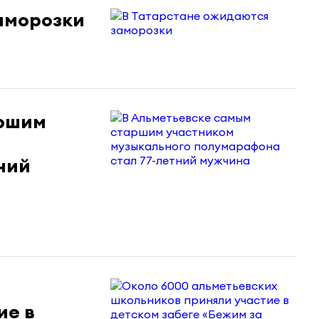
аморозки
аршим
ний
ие в