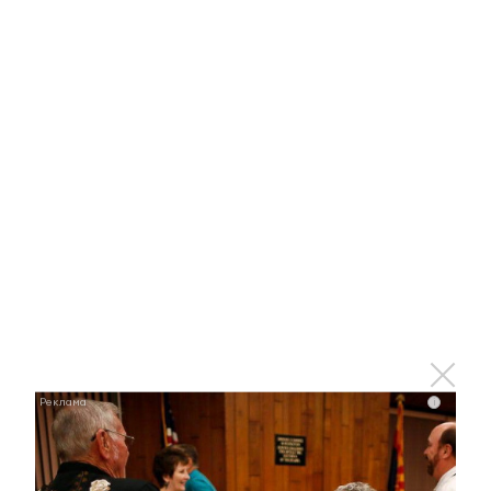
8 сентября 2022 - 15:20
В Татарстане стартовали встречи с жителями
дворов, которые будут благоустроены по
программе «Наш двор» в 2023 году
8 сентября 2022 - 15:04
В Альметьевске мужчина не
заметил столкновения и покинул
место ДТП
i
8 сентября 2022 - 14:48