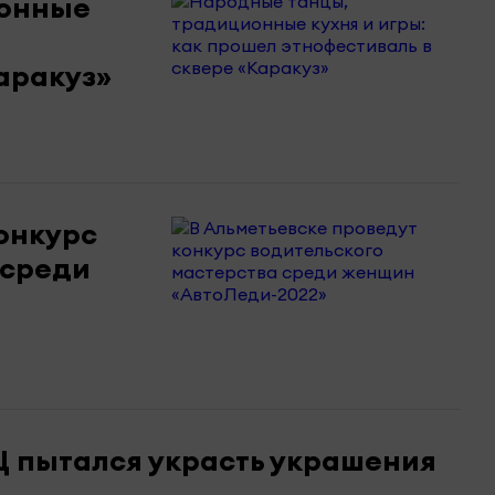
ионные
аракуз»
онкурс
 среди
Ц пытался украсть украшения