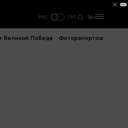
16+
РУС
ТАТ
т Великой Победе
Фоторепортаж