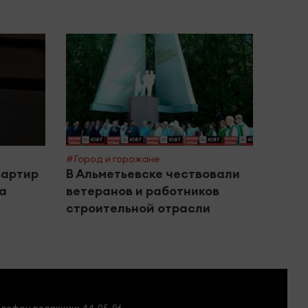
#Город и горожане
#Поле
вартир
В Альметьевске чествовали
Межд
за
ветеранов и работников
инте
строительной отрасли
дома