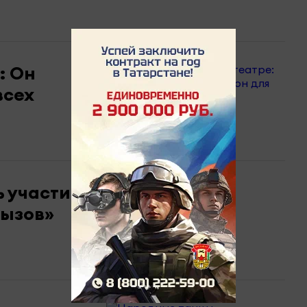
: Он
всех
ь участие в федеральной
вызов»