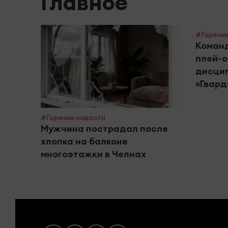
Главное
#Горячие
Команд
плей-о
дисцип
«Гвард
#Горячие новости
Мужчина пострадал после
хлопка на балконе
многоэтажки в Челнах