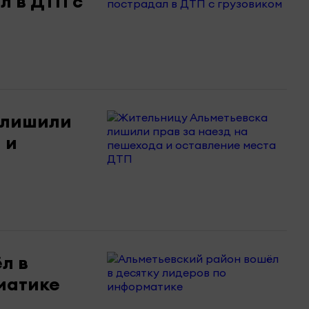
л в ДТП с
 лишили
 и
л в
матике