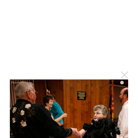
В Татарстане пройдет акция «Узнай о своих правах.
Узнай о своих долгах»
13 июля 2022 - 16:08
Куда пойти в Альметьевске:
афиша мероприятий на эту
неделю в городском парке
i
13 июля 2022 - 15:48
В Бугульминском районе прошел
«Чистый тур» выходного дня
13 июля 2022 - 15:00