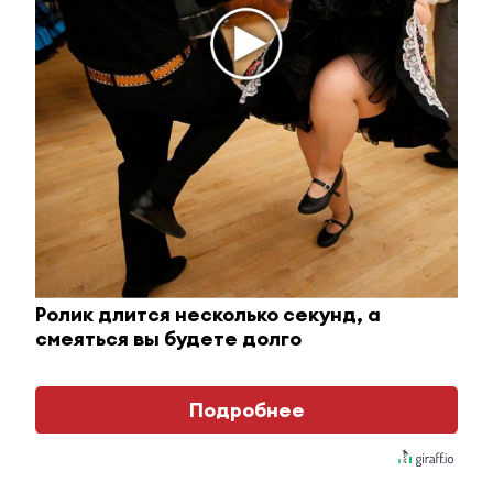
В Татарстане ожидаются ливни, град и сильный
ветер
13 июля 2022 - 14:37
В Альметьевском районе в селе
Кичучатово на озере утонул
молодой человек
Ролик длится несколько секунд, а
смеяться вы будете долго
13 июля 2022 - 13:59
Подробнее
Жители Донбасса могут въезжать в Россию через
любую точку пропуска