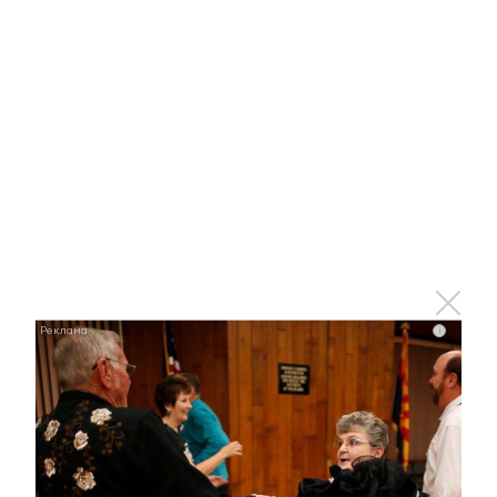
специальном конкурсе президентского гранта
30 июня 2022 - 15:05
Жительницу Азнакаева осудили
за кражу денег с банковского
счета
30 июня 2022 - 14:27
i
В Татарстане осудили фельдшера скорой за смерть
пациентки из-за плохого осмотра
30 июня 2022 - 14:12