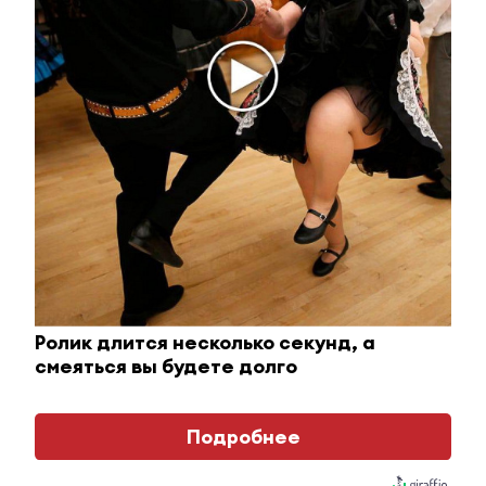
В Альметьевске жители
некоторых домов из-за аварии
остались без холодной воды
30 июня 2022 - 14:04
В Альметьевске вынесли
приговор женщине, ударившей
сотрудника полиции
Ролик длится несколько секунд, а
смеяться вы будете долго
30 июня 2022 - 13:43
Подробнее