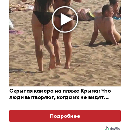
Йолдызлык» произошел пожар
14 июня 2022 - 14:48
Схватки на поясах,
театрализованные номера и
старинные забавы: как в
Альметьевске прошел
Сабантуй
14 июня 2022 - 14:32
Скрытая камера на пляже Крыма: Что
люди вытворяют, когда их не видят...
Праздник удмуртской культуры
«Гырон-Быдтон-2022» пройдет 2
июля в Бавлинском районе
Подробнее