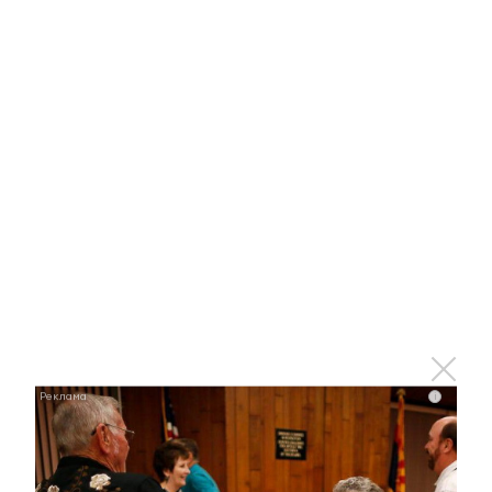
i
i
Королева вагона отожгла! Видео не оставит
равнодушным