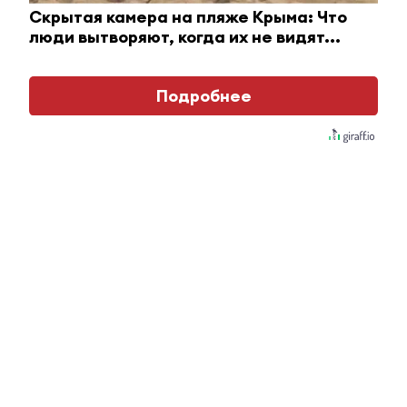
спартакиады среди студентов
Скрытая камера на пляже Крыма: Что
люди вытворяют, когда их не видят...
Подробнее
26 мая 2022 - 12:14
В Нижнекамске в рамках
национального проекта
проводят работы по устройству
велосипедных дорожек
26 мая 2022 - 11:59