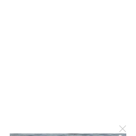
26 мая 2022 - 15:45
Татарстанцы могут
проголосовать за лучших
докторов в конкурсе «Врач года
— Ак чэчэклэр 2022»
26 мая 2022 - 13:57
Главный врач Альметьевской ЦРБ
стала победителем
Всероссийского конкурса
«Лучший руководитель года»