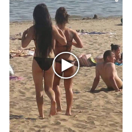
i
26 мая 2022 - 13:46
Грозы, сильные дожди и град: в
Татарстане объявлено
штормовое предупреждение
26 мая 2022 - 13:37
В КФУ прошла встреча студентов и политтехнолога
Марата Баширова
26 мая 2022 - 13:30
В Альметьевске прошел
заключительный этап