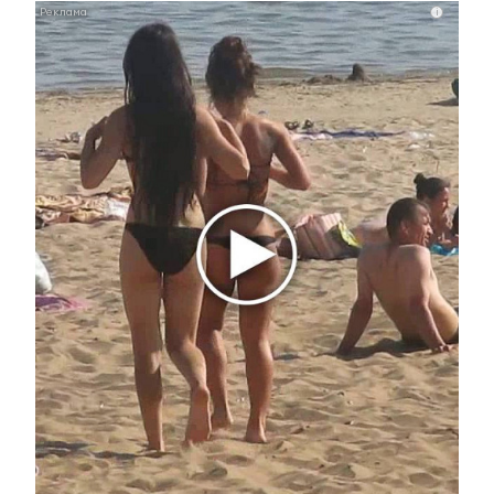
Погода на 2 января в
i
Альметьевске
2 января 2019 - 12:00
В Борискинском сельском
поселении Альметьевского
района отремонтируют дороги
2 января 2019 - 10:21