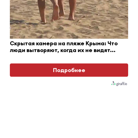
Погода в Альметьевске: мокрый снег и сильная
гололедица
31 декабря 2017 - 03:50
Скрытая камера на пляже Крыма: Что
люди вытворяют, когда их не видят...
Подробнее
Главное
#Горячие новости
Татарстанцам
рассказали
подробности службы по