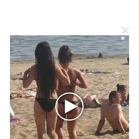
загорелась «Лада Приора»
31 декабря 2017 - 07:50
i
Айрат Хайруллин поздравил альметьевцев с Новым
годом
31 декабря 2017 - 07:40
Муфтий Татарстана запустил
запустил Telеgram-канал
«Каждый может стать Хафизом»
31 декабря 2017 - 05:50