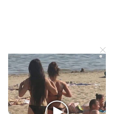
территория полностью
благополучна
11 октября 2017 - 10:59
ГТО молодеет: в Альметьевске нормативы сдают 6-
летние малыши
i
11 октября 2017 - 10:40
В России увеличат размер
штрафа за непропуск пешеходов
и велосипедистов
11 октября 2017 - 09:00