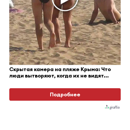
За неправильную тонировку – на
15 суток: альметьевские
автоинспекторы «ловят»
нарушителей
11 октября 2017 - 08:15
Скрытая камера на пляже Крыма: Что
люди вытворяют, когда их не видят...
Житель Татарстана закопал в
навозе обидчика своей
возлюбленной
Подробнее
11 октября 2017 - 07:43