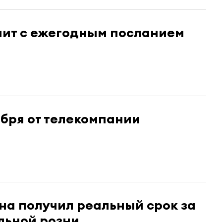
пит с ежегодным посланием
ября от телекомпании
на получил реальный срок за
ьной розни