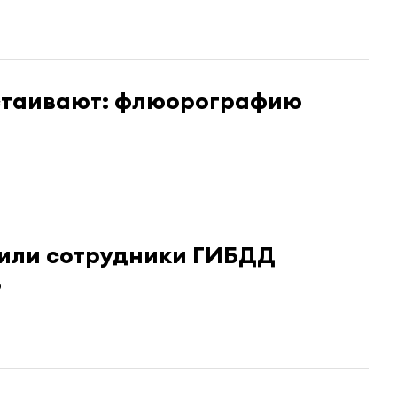
стаивают: флюорографию
вили сотрудники ГИБДД
ь