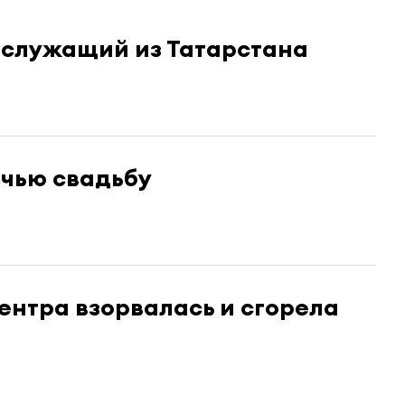
ослужащий из Татарстана
ачью свадьбу
центра взорвалась и сгорела