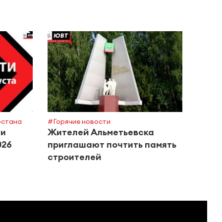
рстана
#Горячие новости
#Поле
ти
Жителей Альметьевска
Росп
026
приглашают почтить память
сове
строителей
басс