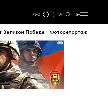
16+
РУС
ТАТ
т Великой Победе
Фоторепортаж