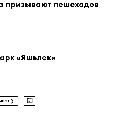
а призывают пешеходов
парк «Яшьлек»
ющая ❯