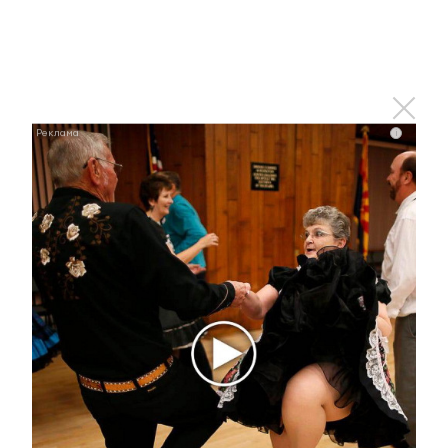
10 июня 2014 - 09:47
В Нижней Мактаме прошел Сабантуй
i
10 июня 2014 - 08:30
У Альметьевска появился город-побратим
10 июня 2014 - 07:40
Выборы депутатов Госсовета назначены на 14
сентября
10 июня 2014 - 07:05