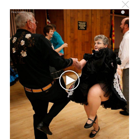
На трассе "Заинск–Альметьевск" произошла
авария
i
28 мая 2014 - 07:05
Социальные педагоги Альметьевска рассказали о
своей работе
28 мая 2014 - 06:34
Новый порядок проведения капитального ремонта.
Что ждет альметьевцев?
28 мая 2014 - 05:23