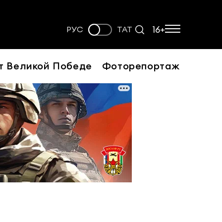
16+
РУС
ТАТ
т Великой Победе
Фоторепортаж