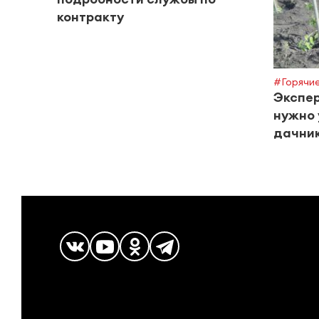
контракту
#Горячие
Экспер
нужно 
дачник