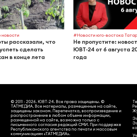
 новости
#Новости юго-востока Тата
ты рассказали, что
Не пропустите: новос
успеть сделать
ЮВТ‑24 от 6 августа 2
ам в конце лета
года
© 2011 - 2026. ЮВТ-24. Все права защищены. ©
Т
ТАТМЕДИА. Все материалы, размещенные на сайте,
Ре
защищены законом. Перепечатка, воспроизведение и
Жу
распространение в любом объеме информации,
Эл
размещенной на сайте, возможна только с
Э
письменного согласия редакций СМИ. При поддержке
ко
Республиканского агентства по печати и массовым
коммуникациям «ТАТМЕДИА».
У