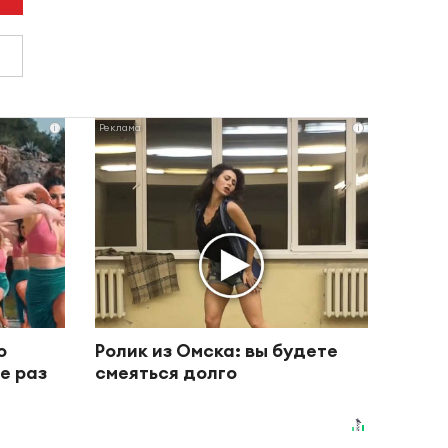
i
i
о
Ролик из Омска: вы будете
е раз
смеяться долго