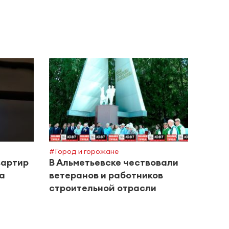
#Город и горожане
#Поле
вартир
В Альметьевске чествовали
Межд
за
ветеранов и работников
инте
строительной отрасли
дома