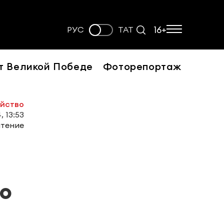
16+
РУС
ТАТ
т Великой Победе
Фоторепортаж
ойство
, 13:53
чтение
о