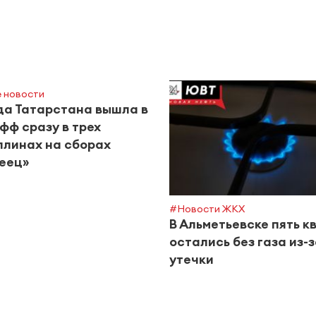
 новости
а Татарстана вышла в
фф сразу в трех
линах на сборах
еец»
#Новости ЖКХ
В Альметьевске пять к
остались без газа из-
утечки