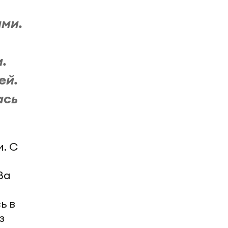
ами.
.
ей.
ась
. С
За
ь в
з