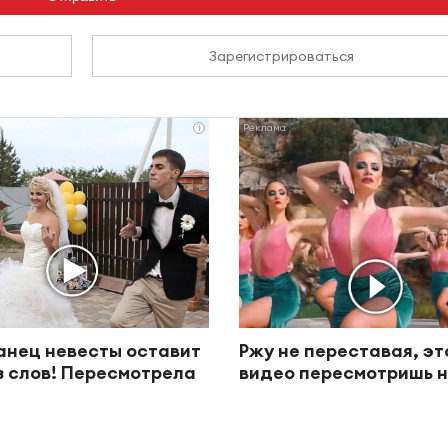
Зарегистрироваться
i
анец невесты оставит
Ржу не переставая, эт
з слов! Пересмотрела
видео пересмотришь н