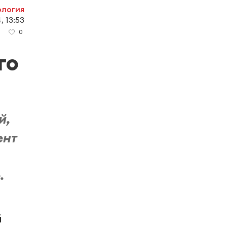
ология
, 13:53
0
го
й,
ент
.
й