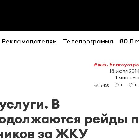
Рекламодателям
Телепрограмма
80 Ле
#жкх. благоустр
18 июля 2014
1 мин на 
0
0
2458
услуги. В
родолжаются рейды п
ников за ЖКУ