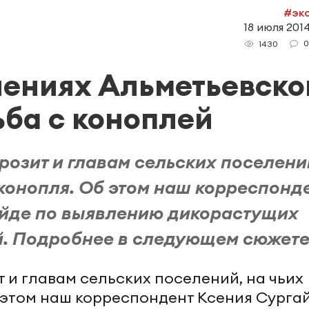
#эк
18 июля 2014
0
1430
лениях Альметьевско
ьба с коноплей
озит и главам сельских поселени
 конопля. Об этом наш корреспонд
ейде по выявлению дикорастущих
. Подробнее в следующем сюжете
и главам сельских поселений, на чьих
 этом наш корреспондент Ксения Сурга