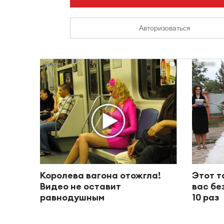
Авторизоваться
i
Королева вагона отожгла!
Этот т
Видео не оставит
вас бе
равнодушным
10 раз