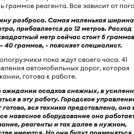
ь граммов реагента. Все зависит от пог
ину разброса. Самая маленькая ширина
етра, прибавляется до 12 метров. Расход
квадратный метр сейчас стоит 5 граммов
 40 граммов, - поясняет специалист.
опогрузчики пока ждут своего часа. 41
вления автомобильных дорог, которая
ании, готова к работе.
в ожидании осадков снежных, в усилен
ться в эту работу. Городское управлени
готово, вся техника представлена, она 
все навесное оборудование оно работает
ание, реагенты и так далее в нужном,
тве имеются. Но они будут применяться