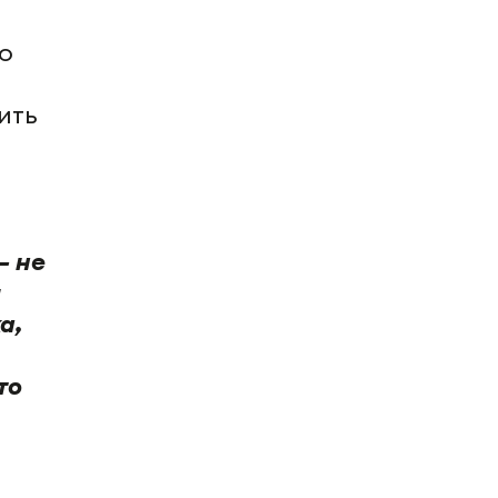
о
ить
– не
я
а,
то