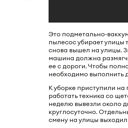
Это подметально-вакку
пылесос убирает улицы т
снова вышел на улицы. З
машина должна размягчит
ее с дороги. Чтобы полн
необходимо выполнить д
К уборке приступили на
работать техника со ще
неделю вывезли около дв
круглосуточно. Отдельны
смену на улицы выходили