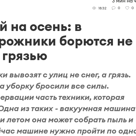
3 мин на 
0
0
1832
 на осень: в
рожники борются не 
 грязью
 вывозят с улиц не снег, а грязь.
а уборку бросили все силы.
ервации часть техники, которая
 Одна из таких - вакуумная машина
и летом она может собрать пыль и
ейчас машине нужно пройти по одн