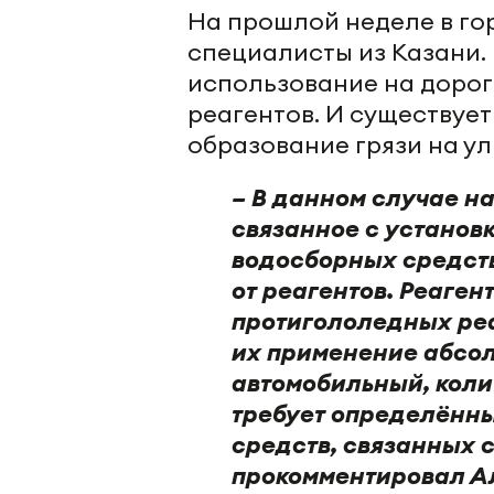
На прошлой неделе в г
специалисты из Казани.
использование на дорог
реагентов. И существует
образование грязи на ул
– В данном случае н
связанное с установ
водосборных средств. 
от реагентов. Реаген
протигололедных реа
их применение абсол
автомобильный, коли
требует определённы
средств, связанных с
прокомментировал А