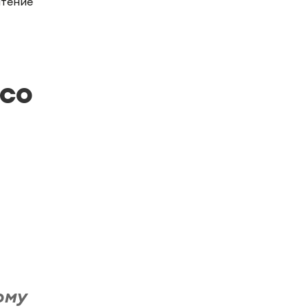
чтение
со
ому