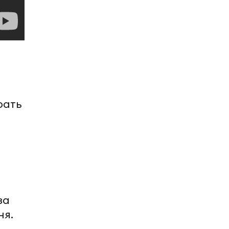
рать
за
ня.