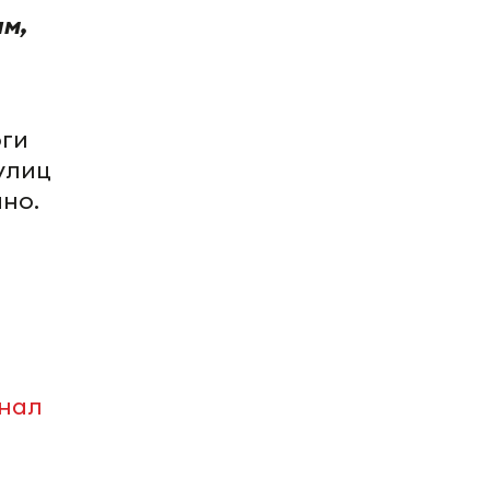
ам,
оги
улиц
но.
анал