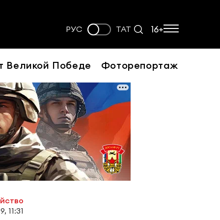
16+
РУС
ТАТ
т Великой Победе
Фоторепортаж
ойство
, 11:31