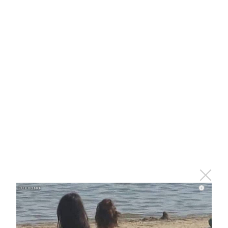
Ролик длится пару секунд, но вы будете в шоке
от увиденного
i
i