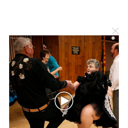
Оставьте реакцию на
прочитанный
материал
i
0
0
0
0
0
Комментарии