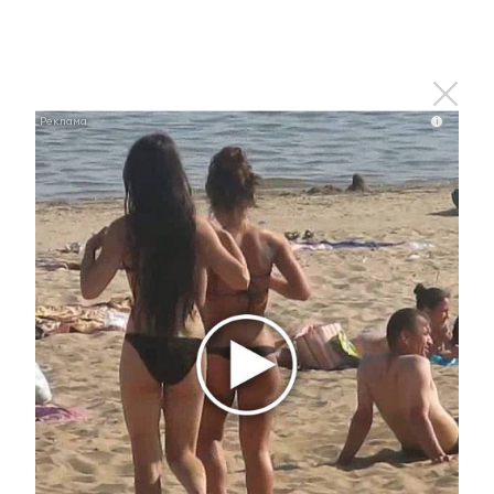
Оставьте реакцию на
прочитанный
i
материал
0
0
0
0
0
Комментарии