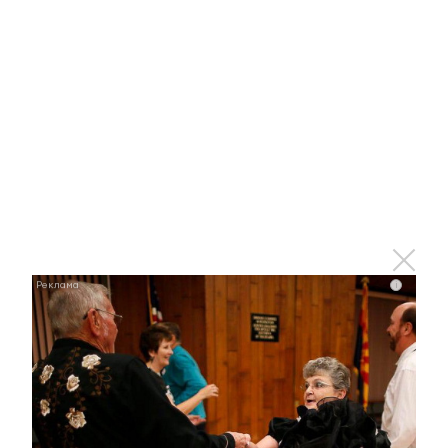
Ржу не переставая, это видео пересмотришь не
раз
i
i