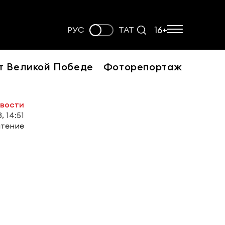
16+
РУС
ТАТ
т Великой Победе
Фоторепортаж
овости
, 14:51
чтение