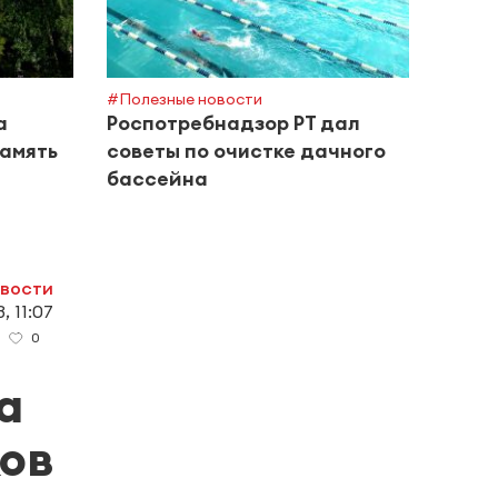
#Полезные новости
#Горяч
а
Роспотребнадзор РТ дал
Альм
амять
советы по очистке дачного
расп
бассейна
двор
овости
, 11:07
0
а
ов