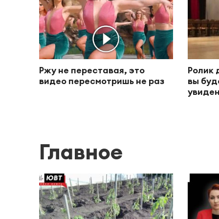
Ржу не переставая, это
Ролик 
видео пересмотришь не раз
вы буд
увиден
Главное