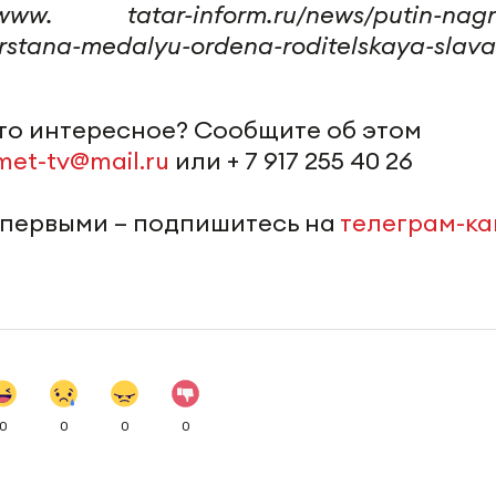
w. tatar-inform.ru/news/putin-nagra
arstana-medalyu-ordena-roditelskaya-slava
-то интересное? Сообщите об этом
met-tv@mail.ru
или + 7 917 255 40 26
 первыми – подпишитесь на
телеграм-к
0
0
0
0