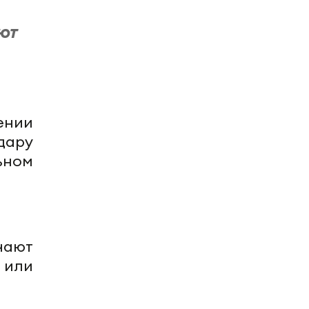
ют
ении
дару
ьном
учают
 или