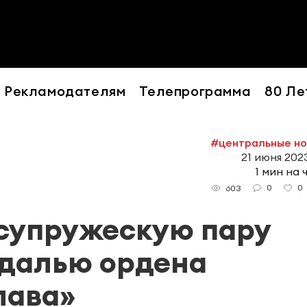
Рекламодателям
Телепрограмма
80 Ле
#центральные н
21 июня 2023
1 мин на 
0
0
603
 супружескую пару
едалью ордена
лава»