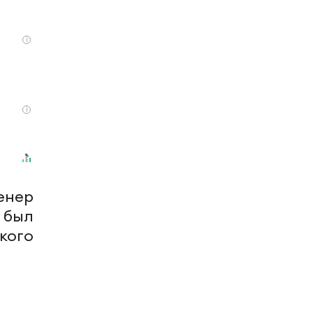
i
i
енер
 был
кого