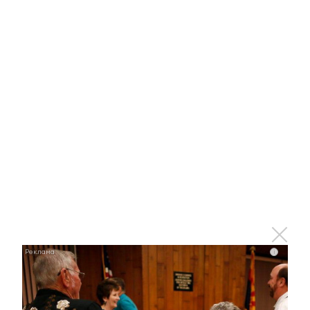
Альметьевские активисты движения «Вместе с
Президентом» всегда в гуще событий
4 сентября 2015 - 07:29
Альметьевских школьников учат
быть лидерами
3 июля 2015 - 07:39
В Альметьевске будет чисто
i
10 июня 2015 - 09:04
Татарстанцы объединились в