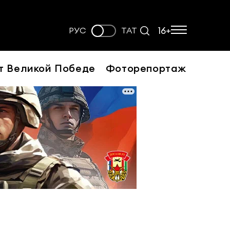
16+
РУС
ТАТ
т Великой Победе
Фоторепортаж