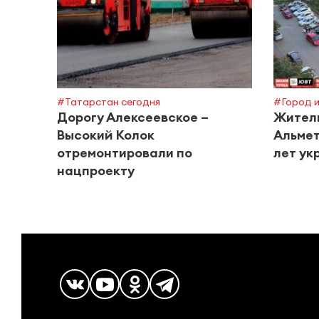
#Татарстан сегодня
#Город и
Дорогу Алексеевское –
Жители
Высокий Колок
Альмет
отремонтировали по
лет ук
нацпроекту