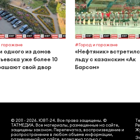
 горожане
#Город и горожане
 одного из домов
«Нефтяник» встретилс
ьевска уже более 10
льду с казанским «Ак
рашают свой двор
Барсом»
© 2011 - 2026. ЮВТ-24. Все права защищены. ©
Т
ТАТМЕДИА. Все материалы, размещенные на сайте,
Ре
защищены законом. Перепечатка, воспроизведение и
Жу
распространение в любом объеме информации,
Эл
размещенной на сайте, возможна только с