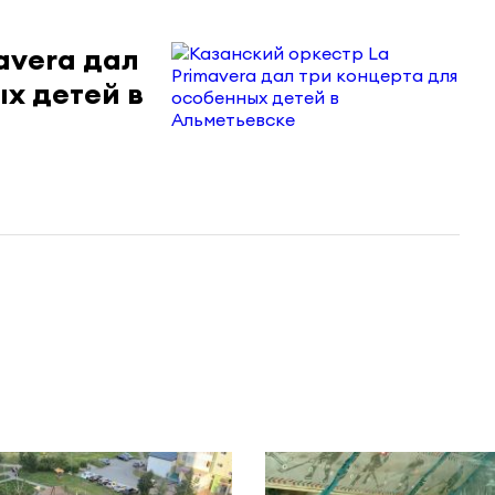
avera дал
х детей в