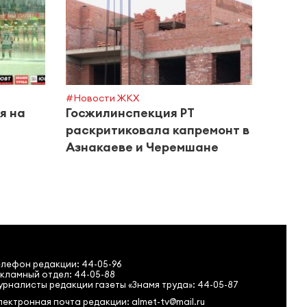
#Новости ЖКХ
#Город
я на
Госжилинспекция РТ
Тата
раскритиковала капремонт в
о но
Азнакаеве и Черемшане
моше
спис
елефон редакции:
44-05-96
кламный отдел: 44-05-88
рналисты редакции газеты «Знамя труда»: 44-05-87
ектронная почта редакции: almet-tv@mail.ru