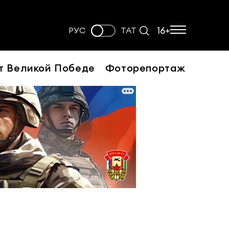
16+
РУС
ТАТ
т Великой Победе
Фоторепортаж