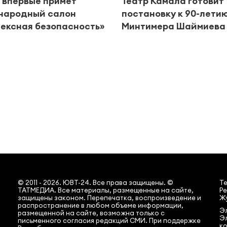
 впервые примет
Театр Камала готовит
народный салон
постановку к 90-лети
ексная безопасность»
Минтимера Шаймиева
© 2011 - 2026. ЮВТ-24. Все права защищены. ©
Т
ТАТМЕДИА. Все материалы, размещенные на сайте,
Ре
защищены законом. Перепечатка, воспроизведение и
Жу
распространение в любом объеме информации,
Эл
размещенной на сайте, возможна только с
Э
письменного согласия редакций СМИ. При поддержке
ко