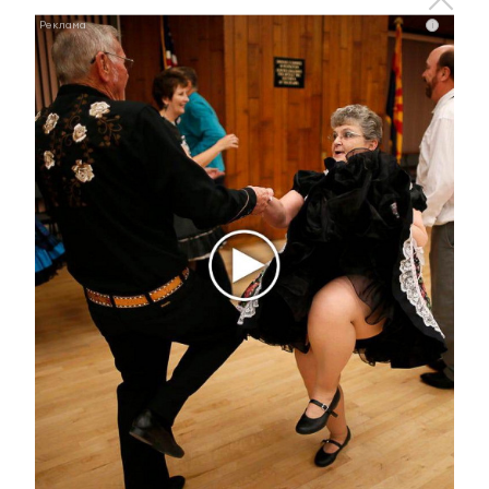
i
«Кросс Татарстана – 2018»
пройдет в Альметьевске
15 августа 2018 - 08:28
За июль альметьевцы разместили
340 сообщений в «Народном
контроле»
2 августа 2018 - 14:45
Во время триатлона в
Альметьевске будет перекрыто
движение