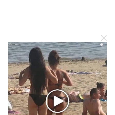
6 ноября 2017 - 04:43
С Днем Конституции Республики
Татарстан поздравил жителей
глава Альметьевского района
Айрат Хайруллин
i
6 ноября 2016 - 06:00
Рустам Минниханов: «Конституция Татарстана
построена на принципах уважения прав и свобод
личности, гражданской солидарности»
6 ноября 2015 - 03:01