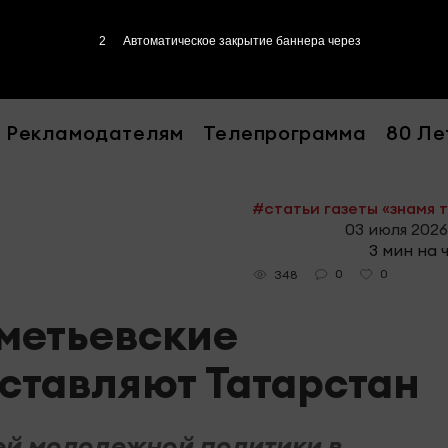
1
Автоматическое закрытие баннера через
Рекламодателям
Телепрограмма
80 Ле
#статьи газеты «знамя 
03 июля 2026
3 мин на 
0
0
348
метьевские
ставляют Татарстан
ией молодежной политики в