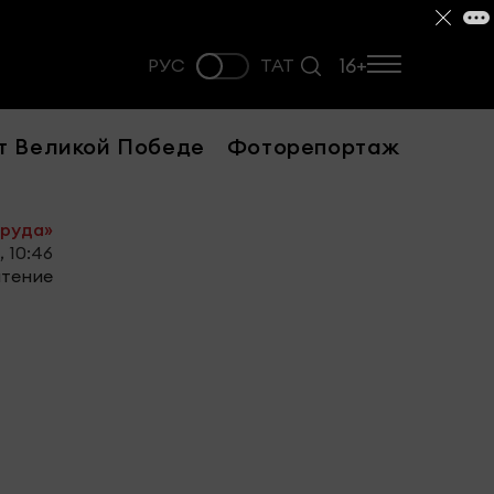
16+
РУС
ТАТ
т Великой Победе
Фоторепортаж
труда»
, 10:46
чтение