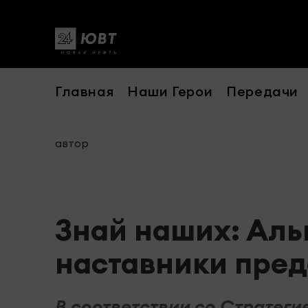
Главная
Наши Герои
Передачи
автор
Знай наших: Аль
наставники пред
В соответствии со Стратег