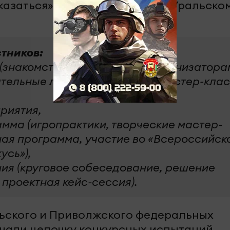
 казаться» по Приволжскому и Уральско
стников:
знакомство друг с другом, организатора
ательные лекции, дискуссии, мастер-кла
риятия,
мма (игропрактики, творческие мастер-
ная программа, участие во «Всероссийск
усь»),
ия (круговое собеседование, решение
 проектная кейс-сессия).
льского и Приволжского федеральных
начали цепочку конкурсных испытаний.