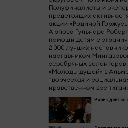
Полуфиналисты и экспер
предстоящих активностя
акции «Родиной Горжусь
Аюпова Гульнара Роберт
помощи детям с огранич
2 000 лучших наставник
наставником Мингазово
серебряных волонтеров 
«Молоды душой» в Альмет
творческая и социальная
нравственном воспитан
Ролик длится 