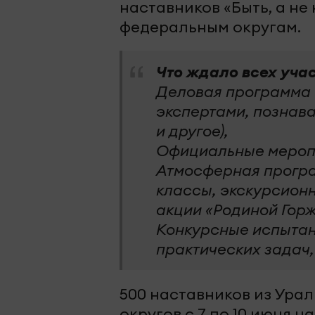
наставников «Быть, а не
федеральным округам.
Что ждало всех уча
Деловая программа (
экспертами, познав
и другое),
Официальные мероп
Атмосферная програ
классы, экскурсион
акции «Родиной Горж
Конкурсные испытан
практических задач,
500 наставников из Ура
округов с 7 по 10 июня 