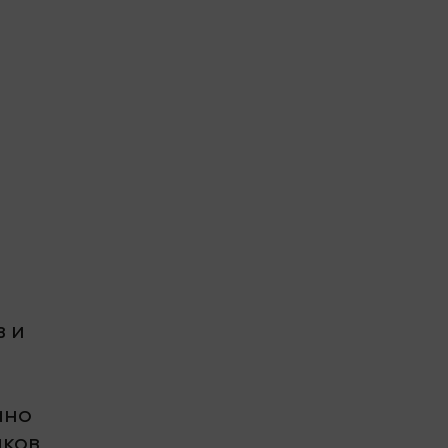
в и
ано
иков