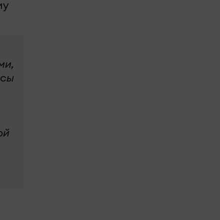
му
ми,
ссы
ой