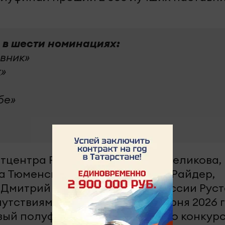
 в шести номинациях:
вник»
к»
бе»
тцентра Росмолодежи Елена Беликова,
а Тюменской области Алексей Райдер,
 Дмитрий Шевченко и герой России Рус
тствиями и пожеланиями 7 июня 2026 
вый полуфинал Всероссийского конкур