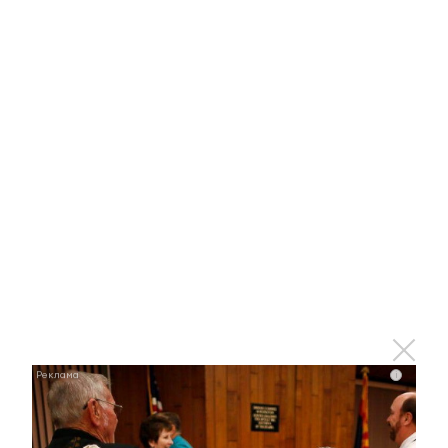
к группе риска можно отнести любителей
татуировок и пирсинга.
– Сейчас молодёжь очень любит набивать
тату. И не всегда думает о серьёзности этой
манипуляции. Если ты уж считаешь себя
таким взрослым, что идёшь делать татуировку
или татуаж, то на вопросы инфекционной
безопасности обращай внимание сам.
Выбирать специалиста следует тщательно, и
лучше выбирать тех, кто работает в салонах,
не ходить к надомникам, –
предостерегает
заведующая отделом профилактики СПИД-
центра Алсу Газымова.
i
По данным Всемирной организации
здравоохранения, сейчас с диагнозом ВИЧ