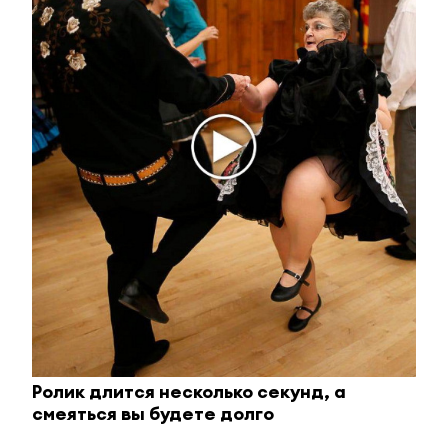
живут больше 38 миллионов человек. Эта
информация – серьёзный повод задуматься,
насколько безопасен ваш образ жизни.
Тимур Туманов
Увидели или узнали что-то интересное? Сообщите об
этом журналистам ЮВТ-24:
almet-tv@mail.ru
или + 7 917
255 40 26
►
Узнавайте все новости первыми – подпишитесь на
телеграм-канал
ЮВТ-24!
Ролик длится несколько секунд, а
смеяться вы будете долго