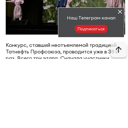
Наш Телеграм-канал
Подписаться
Конкурс, ставший неотъемлемой традицией
Татнефть Профсоюза, проводится уже в 38-й
раз. Всего три этапа. Сначала участники
соревнуются на локальном уровне в первичных
профсоюзных организациях. Победители этого
этапа получают шанс выступить перед
профессиональным жюри и побороться за
место в гала-концерте.
Второй этап длился два дня. Несколько сотен
участников, искренне преданных нефтяной
отрасли, соревновались в четырёх
традиционных номинациях: «Вокал»,