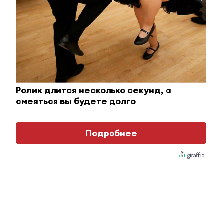
Эльвина Яхина.
Фото: Эльвина Яхина.
«Знамя труда», № 11 от 21.03.2025 г.
На правах рекламы
Увидели или узнали что-то интересное? Сообщите об
этом журналистам ЮВТ-24:
almet-tv@mail.ru
или + 7 917
255 40 26
Ролик длится несколько секунд, а
смеяться вы будете долго
►
Узнавайте все новости первыми – подпишитесь на
телеграм-канал
ЮВТ-24!
Подробнее