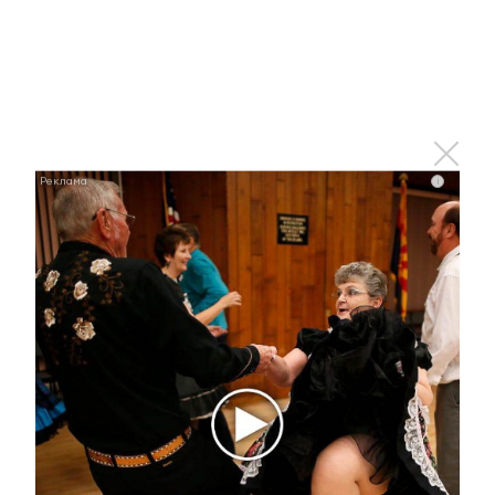
возвращаются к искусству спустя годы. Анна
Галимова, юрисконсульт Центра обслуживания
бизнеса ПАО «Татнефть», призналась, что
участие в конкурсе помогло ей возобновить
занятия музыкой.
– Это мой второй фестиваль, но я всё равно
дрожала от волнения, как осиновый лист.
i
Однако организация конкурса выше всяких
похвал: грамотная расстановка номеров,
отличное музыкальное сопровождение,
масштаб мероприятия впечатляет. Здесь
собрались люди разных возрастов, и видеть,
как они сменяют друг друга на сцене,
поддерживают за кулисами, — невероятно
красиво. Благодаря фестивалю я снова
вернулась к скрипке. Освоила её в детстве,
но забросила, а теперь снова хочу выступать
и совершенствоваться, –
рассказала
Анна.