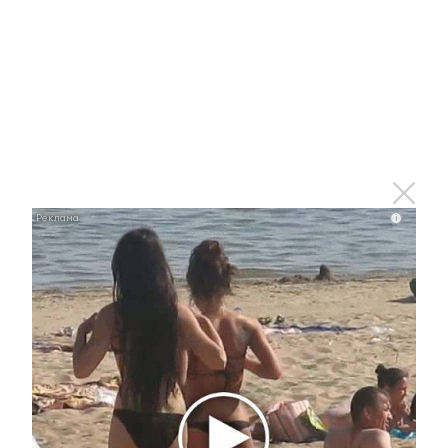
«Российские студенческие отряды» по
обучению участников студенческих отрядов и
в настоящее время сто студентов техникума
успешно завершают обучение по следующим
рабочим профессиям: стропальщик, дорожный
рабочий, бетонщик, слесарь-ремонтник
нефтепромыслового оборудования,
электромонтер по ремонту и обслуживанию
электрооборудования.
i
Вероника Чеснокова.
Фото: предоставлены автором.
«Знамя труда», № 18 от 15.05.2026 г.
Увидели или узнали что-то интересное? Сообщите об
этом журналистам ЮВТ-24:
almet-tv@mail.ru
или + 7 917
255 40 26
►
Узнавайте все новости первыми – подпишитесь на
телеграм-канал
ЮВТ-24!