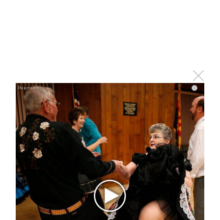
настоятель Михаило-Архангельского храма,
руководитель Епархиального отдела по
социальному служению иерей Константин
Петряев. В этот день многие прихожане
приступили к Святым Христовым Тайнам. По
окончании богослужения состоялся
традиционный крестный ход на источник — к
месту явления местночтимого образа
i
Пресвятой Богородицы «Неопалимая Купина»,
особо почитаемого в селе Мордовская
Кармалка. Село Мордовская Кармалка было
образовано в 1763 году. Здесь бережно
сохраняются традиции и обычаи,
передаваемые из поколения в поколение. Одна
из таких традиций — крестный ход на источник,
который не прерывался даже в советское
время и совершается уже более ста лет. По
завершении крестного шествия на источнике
был отслужен водосвятный молебен, после