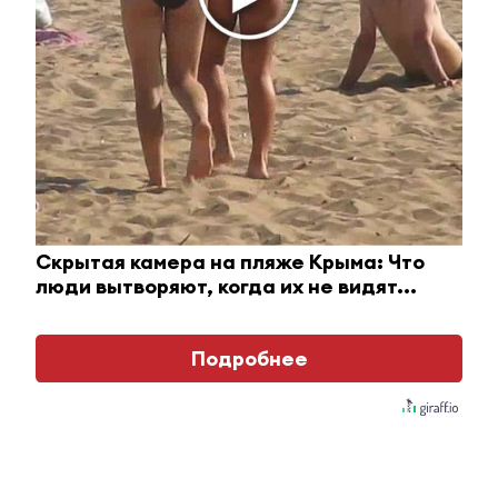
Ролик из Омска: вы будете смеяться долго
Скрытая камера на пляже Крыма: Что
люди вытворяют, когда их не видят...
Главное
Подробнее
#Город и горожане
#Горячие новости
#Горячие 