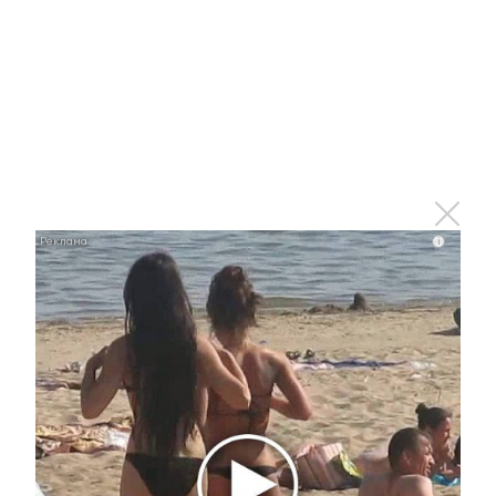
Сотрудники учатся фокусироваться на
приоритетных задачах, отсекать
лишнее и сокращать время на
бесполезные совещания.
НО: Переработки.
Управленческий
персонал и узкие специалисты могут
продолжать работать в свой законный
выходной, чтобы успеть сделать все
задуманное.
i
НО:
Невозможность внедрения во
всех сферах.
В производстве,
медицине, торговле или сфере услуг
это приводит к необходимости
нанимать дополнительный персонал.
ДА: Снижение расходов бизнеса.
В
офисных условиях падает расход
электроэнергии, воды и прочих
операционных издержек компании.