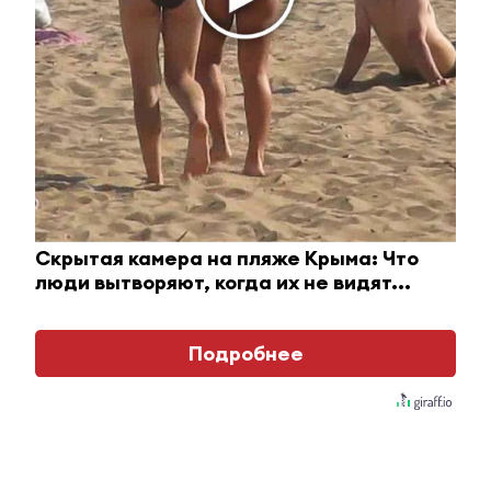
НО: Риск падения прибыли.
У
некоторых компаний может
наблюдаться снижение показателей
или затягивание сроков реализации
проектов.
Изображение сгенерировано ИИ.
Продолжение следует....
«Знамя труда», № 23 от 19.06.2026 г.
Скрытая камера на пляже Крыма: Что
Ролик длится несколько
i
секунд, а смеяться вы будете
люди вытворяют, когда их не видят...
долго
Подробнее
Этот танец невесты оставит
i
вас без слов! Пересмотрела 10
раз