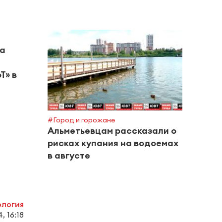
на
Т» в
#Город и горожане
#Горяч
Альметьевцам рассказали о
В Та
рисках купания на водоемах
малы
в августе
бата
ология
, 16:18