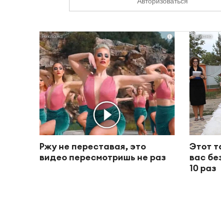
Авторизоваться
i
Ржу не переставая, это
Этот т
видео пересмотришь не раз
вас бе
10 раз