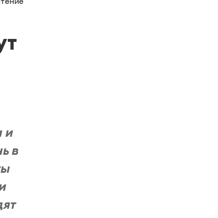
чтение
ут
 и
ь в
ты
и
дят