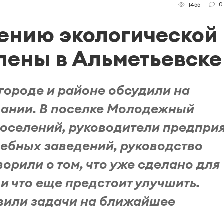
0
1455
ению экологической
лены в Альметьевске
городе и районе обсудили на
ании. В поселке Молодежный
поселений, руководители предпри
чебных заведений, руководство
орили о том, что уже сделано для
 что еще предстоит улучшить.
вили задачи на ближайшее