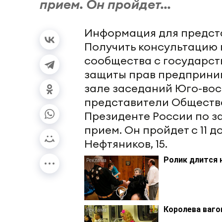
прием. Он пройдет...
Информация для предста
Получить консультацию 
сообщества с государс
защиты прав предпринима
зале заседаний Юго-во
представители Обществ
Президенте России по з
прием. Он пройдет с 11 до
Нефтяников, 15.
Ролик длится 
Королева ваго