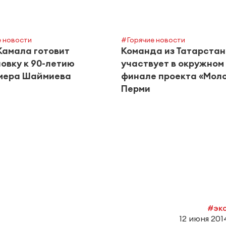
 новости
#Горячие новости
Камала готовит
Команда из Татарста
овку к 90-летию
участвует в окружном
мера Шаймиева
финале проекта «Моло
Перми
#эк
12 июня 2014