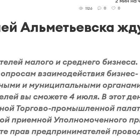
2 мин на 
0
0
1126
ей Альметьевска жд
ю
елей малого и среднего бизнеса.
вопросам взаимодействия бизнес-
нными и муниципальными органами
ей вы сможете 4 июля. В этот ден
чной Торгово-промышленной пала
ой приемной Уполномоченного пр
те прав предпринимателей прово