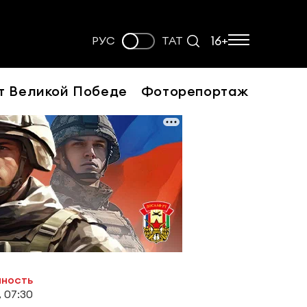
16+
РУС
ТАТ
т Великой Победе
Фоторепортаж
нность
, 07:30