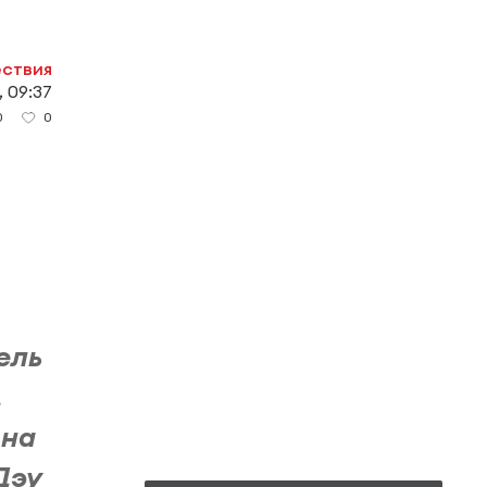
ствия
, 09:37
0
0
ель
,
 на
Дэу