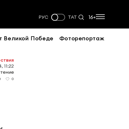
16+
РУС
ТАТ
т Великой Победе
Фоторепортаж
ствия
, 11:22
чтение
0
0
и