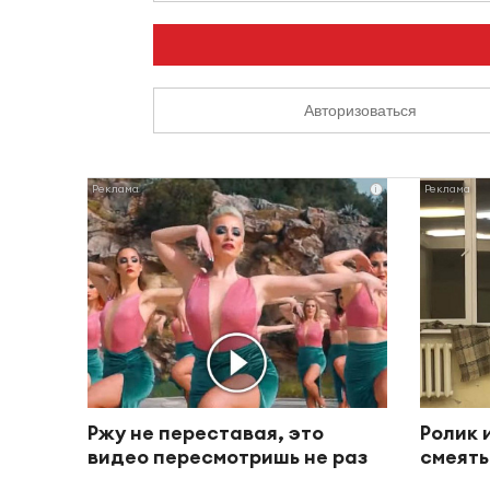
Авторизоваться
i
Ржу не переставая, это
Ролик 
видео пересмотришь не раз
смеять