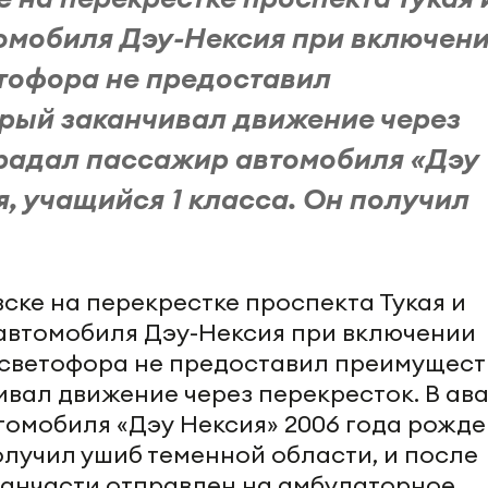
омобиля Дэу-Нексия при включен
тофора не предоставил
орый заканчивал движение через
традал пассажир автомобиля «Дэу
, учащийся 1 класса. Он получил
евске на перекрестке проспекта Тукая и
автомобиля Дэу-Нексия при включении
светофора не предоставил преимущест
ивал движение через перекресток. В ав
омобиля «Дэу Нексия» 2006 года рожде
олучил ушиб теменной области, и после
санчасти отправлен на амбулаторное