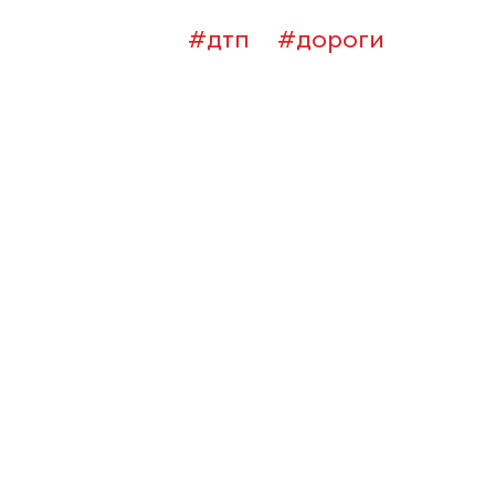
#дтп
#дороги