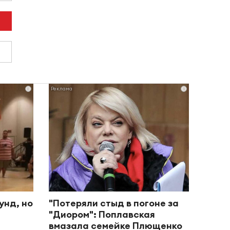
i
i
унд, но
"Потеряли стыд в погоне за
"Диором": Поплавская
вмазала семейке Плющенко