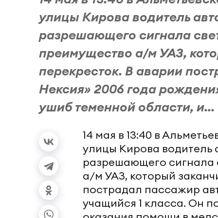
улицы Кирова водитель авт
разрешающего сигнала све
преимущество а/м УАЗ, кот
перекресток. В аварии пос
Нексия» 2006 года рождения
ушиб теменной области, и...
14 мая в 13:40 в Альметь
улицы Кирова водитель 
разрешающего сигнала 
а/м УАЗ, который заканч
пострадал пассажир авт
учащийся 1 класса. Он п
оказания помощи в мед