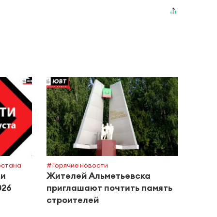
рстана
#Горячие новости
#Поле
ти
Жителей Альметьевска
Росп
026
приглашают почтить память
сове
строителей
басс