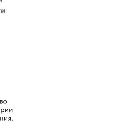
ии
во
арии
ния,