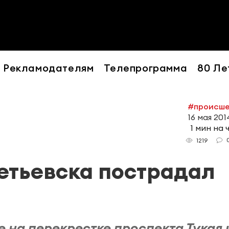
Рекламодателям
Телепрограмма
80 Ле
#происше
16 мая 2014
1 мин на 
1219
етьевска пострадал
ке на перекрестке проспекта Тукая 