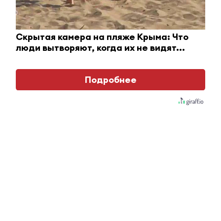
Оставьте реакцию на
Скрытая камера на пляже Крыма: Что
прочитанный
люди вытворяют, когда их не видят...
материал
Подробнее
4
0
1
1
4
Комментарии