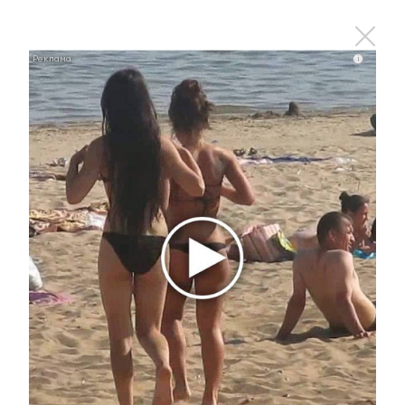
i
Королева вагона отожгла! Видео не оставит
равнодушным
i