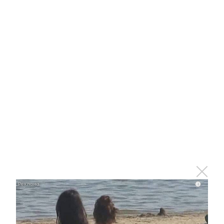
Ролик длится пару секунд, но вы будете в шоке
от увиденного
i
i
Королева вагона отожгла! Видео не оставит