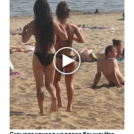
Королева вагона отожгла! Видео не оставит
равнодушным
i
Скрытая камера на пляже Крыма: Что