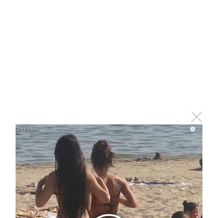
i
i
Ржу не переставая, это видео пересмотришь не
раз
i