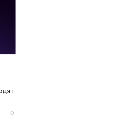
одят
i