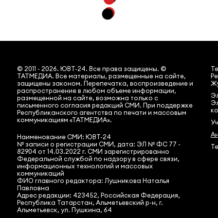
© 2011 - 2026. ЮВТ-24. Все права защищены. ©
Т
ТАТМЕДИА. Все материалы, размещенные на сайте,
Ре
защищены законом. Перепечатка, воспроизведение и
Жу
распространение в любом объеме информации,
Эл
размещенной на сайте, возможна только с
Э
письменного согласия редакций СМИ. При поддержке
ко
Республиканского агентства по печати и массовым
коммуникациям «ТАТМЕДИА».
У
А
Наименование СМИ: ЮВТ-24
№ записи о регистрации СМИ, дата: ЭЛ № ФС 77 -
Те
82904 от 14.03.2022 г. СМИ зарегистрированно
Федеральной службой по надзору в сфере связи,
информационных технологий и массовых
коммуникаций
ФИО главного редактора: Лушникова Наталья
Павловна
Адрес редакции: 423452, Российская Федерация,
Республика Татарстан, Альметьевский р-н, г.
Альметьевск, ул. Пушкина, 64