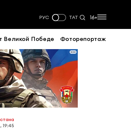
16+
РУС
ТАТ
т Великой Победе
Фоторепортаж
рстана
, 19:45