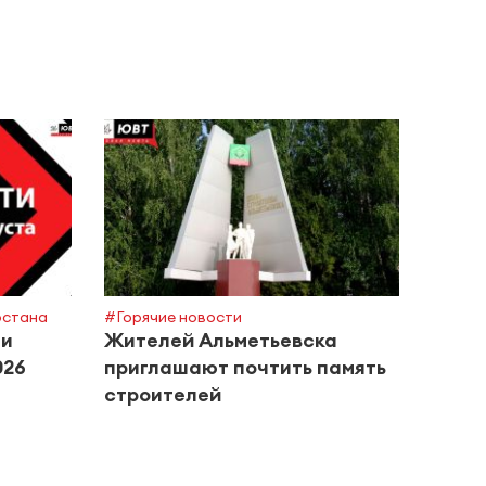
рстана
#Горячие новости
#Поле
ти
Жителей Альметьевска
Росп
026
приглашают почтить память
сове
строителей
басс