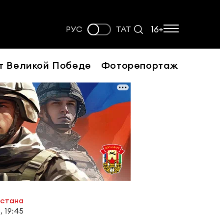
16+
РУС
ТАТ
т Великой Победе
Фоторепортаж
рстана
, 19:45