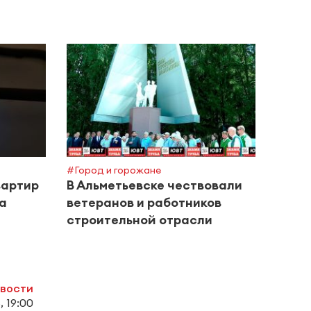
#Город и горожане
#Поле
вартир
В Альметьевске чествовали
Межд
за
ветеранов и работников
инте
строительной отрасли
дома
овости
, 19:00