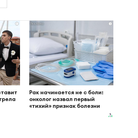
i
i
ставит
Рак начинается не с боли:
отрела
онколог назвал первый
«тихий» признак болезни