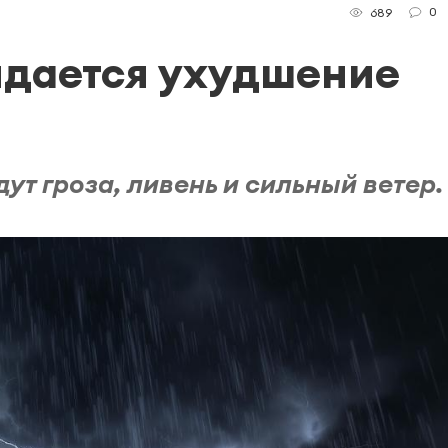
0
689
идается ухудшение
ут гроза, ливень и сильный ветер.