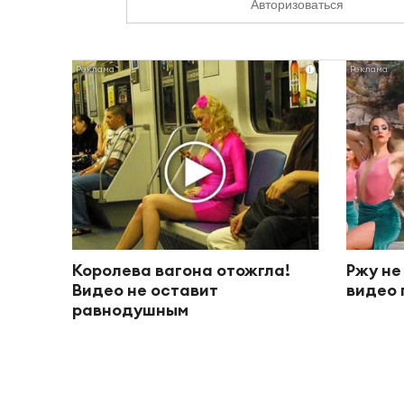
Авторизоваться
i
Королева вагона отожгла!
Ржу не
Видео не оставит
видео 
равнодушным