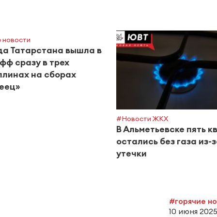
 новости
а Татарстана вышла в
фф сразу в трех
линах на сборах
еец»
#Новости ЖКХ
В Альметьевске пять к
остались без газа из-
утечки
#горячие н
10 июня 2025