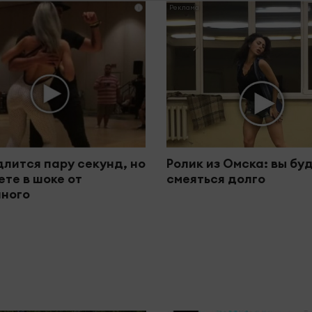
i
длится пару секунд, но
Ролик из Омска: вы бу
ете в шоке от
смеяться долго
ного