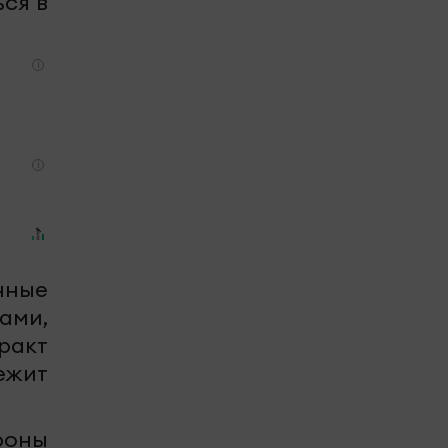
ся в
i
i
нные
ами,
ракт
ежит
роны