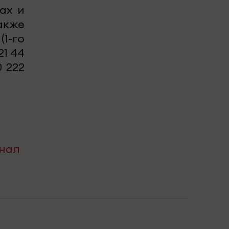
ах и
акже
1-го
21 44
 222
анал