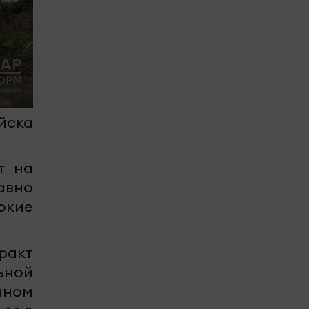
йска
т на
авно
окие
ракт
ьной
чном