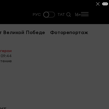
16+
РУС
ТАТ
т Великой Победе
Фоторепортаж
 герои
 09:44
чтение
ит