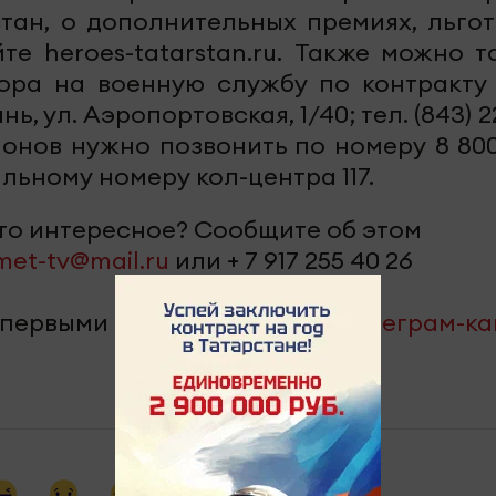
тан, о дополнительных премиях, льгот
е heroes-tatarstan.ru. Также можно т
ора на военную службу по контракту (
ь, ул. Аэропортовская, 1/40; тел. (843) 2
ионов нужно позвонить по номеру 8 800
льному номеру кол-центра 117.
-то интересное? Сообщите об этом
met-tv@mail.ru
или + 7 917 255 40 26
 первыми – подпишитесь на
телеграм-к