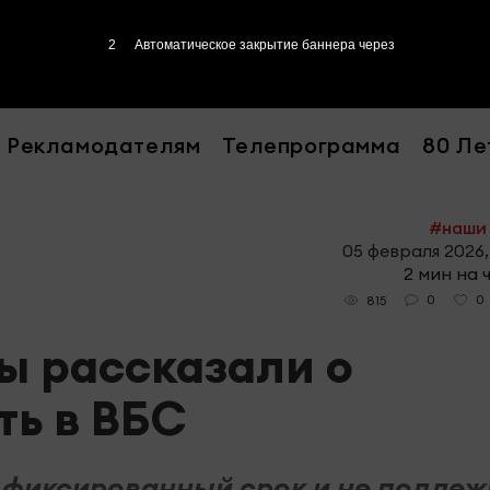
Рекламодателям
Телепрограмма
80 Ле
#наши
05 февраля 2026,
2 мин на 
0
0
815
ы рассказали о
ть в ВБС
 фиксированный срок и не подлеж