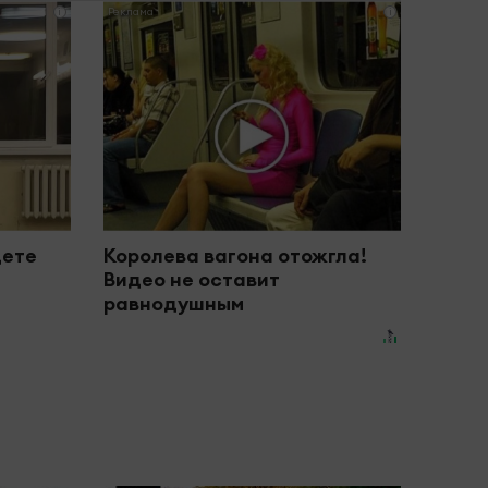
i
i
дете
Королева вагона отожгла!
Видео не оставит
равнодушным