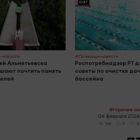
 новости
#Полезные новости
ей Альметьевска
Роспотребнадзор РТ д
шают почтить память
советы по очистке да
телей
бассейна
#горячие н
04 февраля 2026,
0
0
769