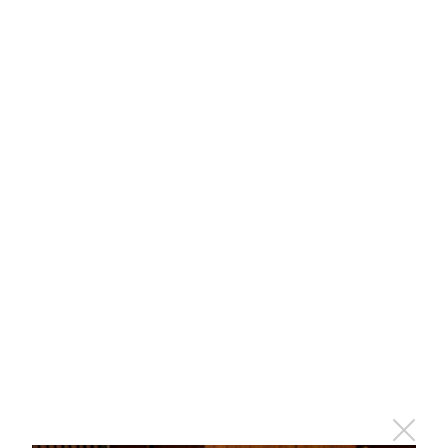
Этот танец невесты оставит вас без слов!
Пересмотрела 10 раз
i