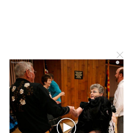
Королева вагона отожгла! Видео не оставит
равнодушным
i
i