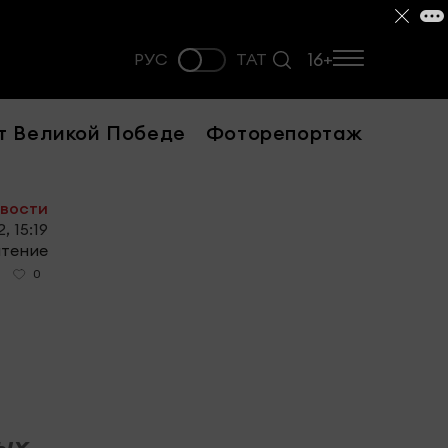
16+
РУС
ТАТ
т Великой Победе
Фоторепортаж
овости
, 15:19
чтение
0
ных