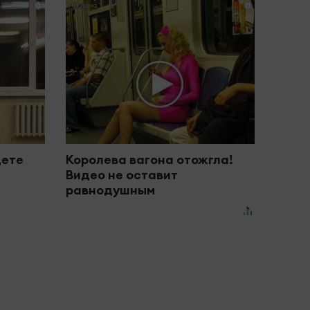
i
i
дете
Королева вагона отожгла!
Видео не оставит
равнодушным