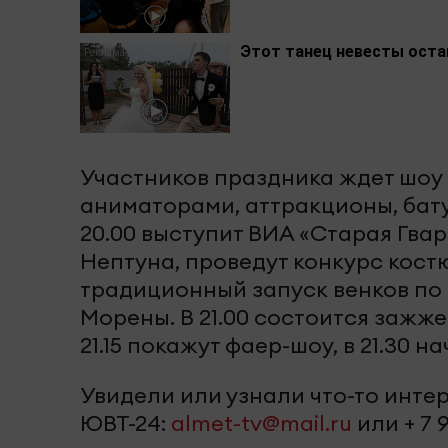
Этот танец невесты остав
Участников праздника ждет шоу 
аниматорами, аттракционы, бату
20.00 выступит ВИА «Старая Гвар
Нептуна, проведут конкурс кост
традиционный запуск венков по
Морены. В 21.00 состоится зажже
21.15 покажут фаер-шоу, в 21.30 
Увидели или узнали что-то инт
ЮВТ-24:
almet-tv@mail.ru
или + 7 9