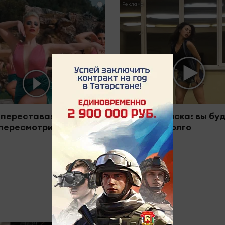
i
 переставая, это
Ролик из Омска: вы бу
пересмотришь не раз
смеяться долго