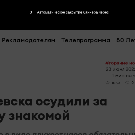
2
Автоматическое закрытие баннера через
Рекламодателям
Телепрограмма
80 Ле
#горячие н
23 июня 2022
1 мин на 
0
1083
вска осудили за
у знакомой
 в виде двухсот часов обязатель