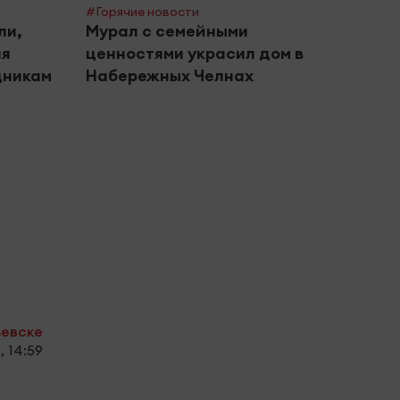
#Горячие новости
ли,
Мурал с семейными
ая
ценностями украсил дом в
дникам
Набережных Челнах
#Город
Жите
напо
моше
ьевске
, 14:59