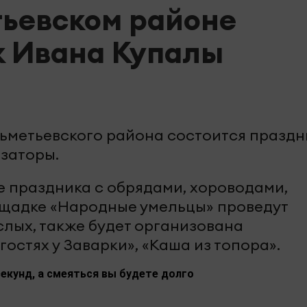
тьевском районе
к Ивана Купалы
льметьевского района состоится праздн
заторы.
е праздника с обрядами, хороводами,
площадке «Народные умельцы» проведут
слых, также будет организована
остях у Заварки», «Каша из топора».
екунд, а смеяться вы будете долго