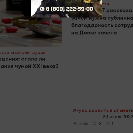
#Горячие новости
Эксперты РТ рассказа
зачем нужна публичн
благодарность сотру
на Доске почета
газеты «Знамя труда»
дения: стала ли
ания чумой XXI века?
#куда сходить в альмет
23 июня 2022
0
1
3265