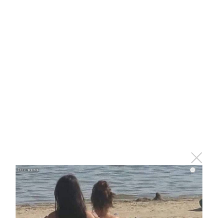
Ролик длится пару секунд, но вы будете в шоке
от увиденного
i
i