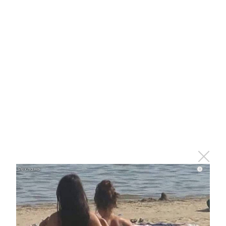
Ржу не переставая, это видео пересмотришь не
раз
i
i